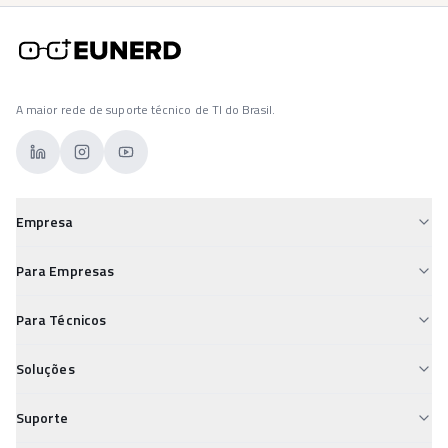
A maior rede de suporte técnico de TI do Brasil.
Empresa
Sobre a Eunerd
Para Empresas
Para Empresas
Custos de TI Descontrolados
Para Técnicos
Para Técnicos
Falta de Suporte Confiável
Desvalorização Técnica
Carreiras
Soluções
Segurança Digital Vulnerável
Insegurança nos Pagamentos
Conheça e Aprenda
Field Service
TI Desorganizada
Suporte
Isolamento Profissional
Service Desk