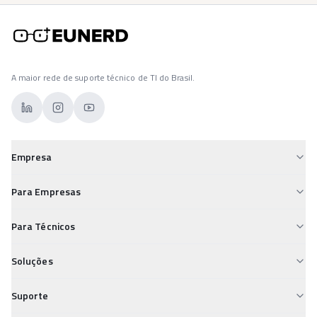
A maior rede de suporte técnico de TI do Brasil.
Empresa
Sobre a Eunerd
Para Empresas
Para Empresas
Custos de TI Descontrolados
Para Técnicos
Para Técnicos
Falta de Suporte Confiável
Desvalorização Técnica
Carreiras
Soluções
Segurança Digital Vulnerável
Insegurança nos Pagamentos
Conheça e Aprenda
Field Service
TI Desorganizada
Suporte
Isolamento Profissional
Service Desk