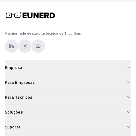
A maior rede de suporte técnico de TI do Brasil.
Empresa
Sobre a Eunerd
Para Empresas
Para Empresas
Custos de TI Descontrolados
Para Técnicos
Para Técnicos
Falta de Suporte Confiável
Desvalorização Técnica
Carreiras
Soluções
Segurança Digital Vulnerável
Insegurança nos Pagamentos
Conheça e Aprenda
Field Service
TI Desorganizada
Suporte
Isolamento Profissional
Service Desk