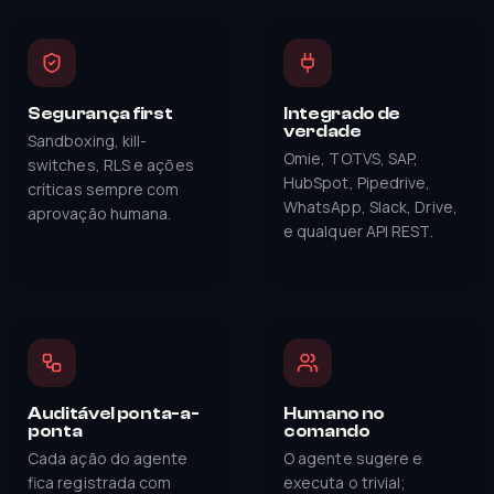
Segurança first
Integrado de
verdade
Sandboxing, kill-
Omie, TOTVS, SAP,
switches, RLS e ações
HubSpot, Pipedrive,
críticas sempre com
WhatsApp, Slack, Drive,
aprovação humana.
e qualquer API REST.
Auditável ponta-a-
Humano no
ponta
comando
Cada ação do agente
O agente sugere e
fica registrada com
executa o trivial;