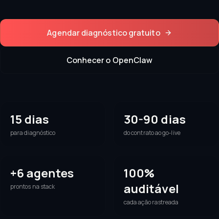
Agendar diagnóstico gratuito
Conhecer o OpenClaw
15 dias
30-90 dias
para diagnóstico
do contrato ao go-live
+6 agentes
100%
auditável
prontos na stack
cada ação rastreada