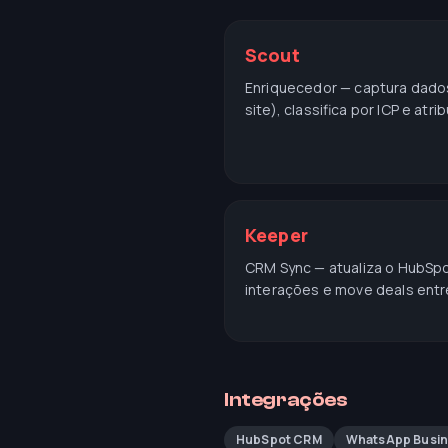
Scout
Enriquecedor — captura dados
site), classifica por ICP e atri
Keeper
CRM Sync — atualiza o HubSpo
interações e move deals entre
Integrações
HubSpot CRM
WhatsApp Busin