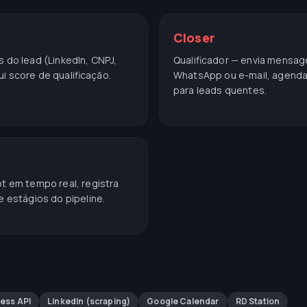
Closer
 do lead (LinkedIn, CNPJ,
Qualificador — envia mensag
bui score de qualificação.
WhatsApp ou e-mail, agend
para leads quentes.
t em tempo real, registra
 estágios do pipeline.
ess API
LinkedIn (scraping)
Google Calendar
RD Station