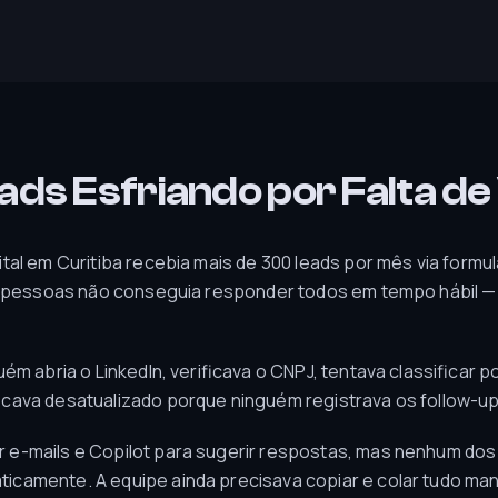
eads Esfriando por Falta d
tal em Curitiba recebia mais de 300 leads por mês via form
 4 pessoas não conseguia responder todos em tempo hábil —
uém abria o LinkedIn, verificava o CNPJ, tentava classificar
icava desatualizado porque ninguém registrava os follow-u
 e-mails e Copilot para sugerir respostas, mas nenhum do
camente. A equipe ainda precisava copiar e colar tudo ma