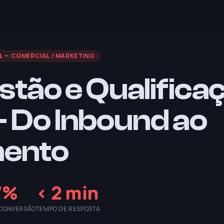
L
—
COMERCIAL / MARKETING
stão e Qualifica
 Do Inbound ao
ento
7%
< 2 min
 CONVERSÃO
TEMPO DE RESPOSTA