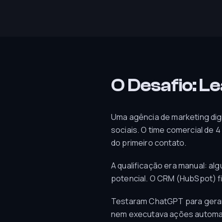
O Desafio: L
Uma agência de marketing digi
sociais. O time comercial de
do primeiro contato.
A qualificação era manual: alg
potencial. O CRM (HubSpot) f
Testaram ChatGPT para gerar
nem executava ações automati