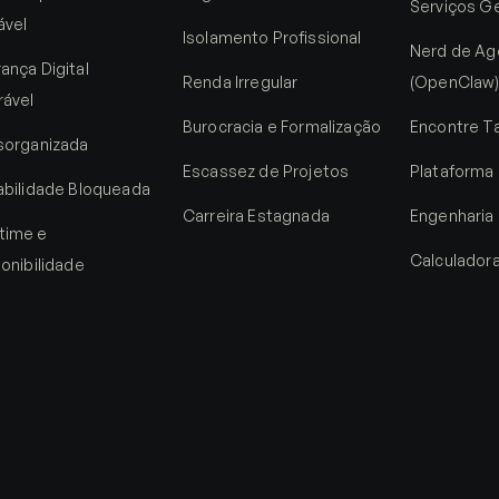
Serviços G
ável
Isolamento Profissional
Nerd de Ag
ança Digital
Renda Irregular
(OpenClaw
rável
Burocracia e Formalização
Encontre T
sorganizada
Escassez de Projetos
Plataforma
abilidade Bloqueada
Carreira Estagnada
Engenharia
time e
Calculador
ponibilidade