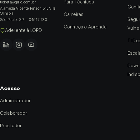
Para Técnicos
tickets@guio.com.br
Confi
Alameda Vicente Pinzon 54, Vila
Olímpia
Carreiras
Segur
São Paulo, SP — 04547-130
Conheça e Aprenda
Vulne
Aderente à LGPD
TI De
Escal
Down
Indis
Acesso
Administrador
Colaborador
Prestador