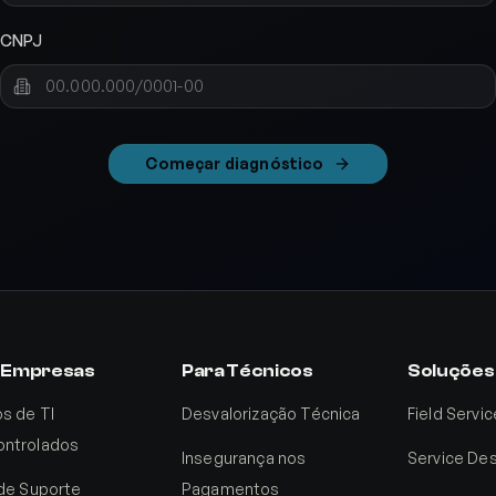
CNPJ
Começar diagnóstico
 Empresas
Para Técnicos
Soluções
s de TI
Desvalorização Técnica
Field Servic
ntrolados
Insegurança nos
Service De
 de Suporte
Pagamentos