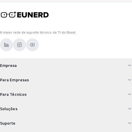
A maior rede de suporte técnico de TI do Brasil.
Empresa
Sobre a Eunerd
Para Empresas
Custos de TI Descontrolados
Para Técnicos
Para Empresas
Desvalorização Técnica
Soluções
Falta de Suporte Confiável
Para Técnicos
Field Service
Suporte
Insegurança nos Pagamentos
Segurança Digital Vulnerável
Carreiras