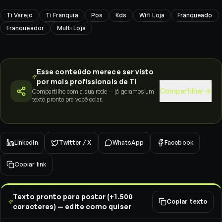
Ti Varejo
Ti Franquia
Pos
Kds
Wifi Loja
Franqueado
Franqueador
Multi Loja
Esse conteúdo merece ser visto
por mais profissionais de TI
Compartilhar
Compartilhe com a sua rede — já geramos um
texto pronto pra você colar.
LinkedIn
Twitter / X
WhatsApp
Facebook
Copiar link
Texto pronto para postar (+1.500
Copiar texto
caracteres) — edite como quiser