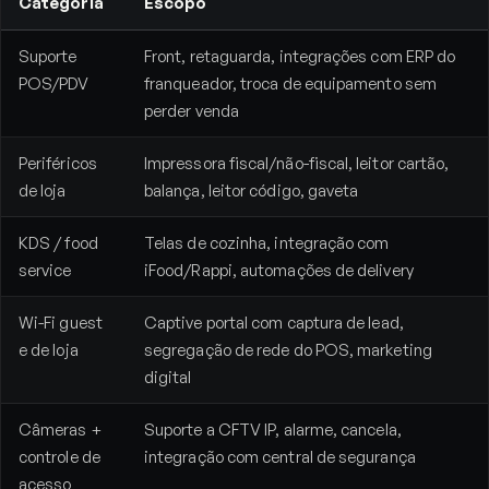
Categoria
Escopo
Suporte
Front, retaguarda, integrações com ERP do
POS/PDV
franqueador, troca de equipamento sem
perder venda
Periféricos
Impressora fiscal/não-fiscal, leitor cartão,
de loja
balança, leitor código, gaveta
KDS / food
Telas de cozinha, integração com
service
iFood/Rappi, automações de delivery
Wi-Fi guest
Captive portal com captura de lead,
e de loja
segregação de rede do POS, marketing
digital
Câmeras +
Suporte a CFTV IP, alarme, cancela,
controle de
integração com central de segurança
acesso