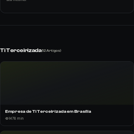
Ti Terceirizada
(
12
Artigos)
Empresa de TI Terceirizada em Brasília
147
8
min