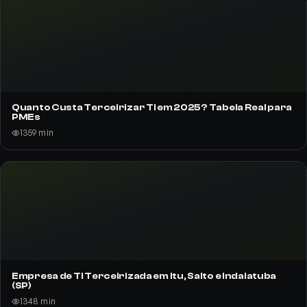
Quanto Custa Terceirizar TI em 2025? Tabela Real para
PMEs
135
9
min
Empresa de TI Terceirizada em Itu, Salto e Indaiatuba
(SP)
134
8
min