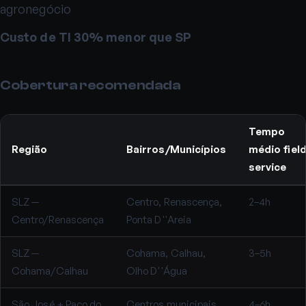
agronegócio
Custo de TI 30% menor que SP
Cobertura recomendada
Tempo
Região
Bairros/Municípios
médio fiel
service
SLZ —
Centro, Renascença,
2–4h
Centro/Renascença
Ponta D''Areia
SLZ —
Cohama, Calhau,
3–5h
Cohama/Calhau
Olho D''Água
São José + Paço do
Centros municipais
4–6h