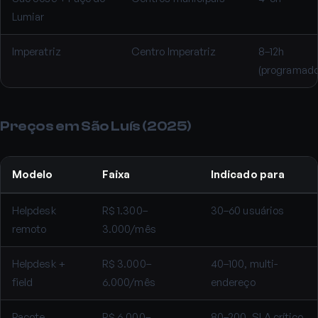
Lumiar
Imperatriz
Centro Imperatriz
8–12h
(programado
Preços em São Luís (2025)
Modelo
Faixa
Indicado para
Helpdesk
R$ 1.300–
30–60 usuários
remoto
3.000/mês
Helpdesk +
R$ 3.000–
40–100, multi-
field
6.000/mês
endereço
Pacote
R$ 6.000–
80–200, SLA crítico