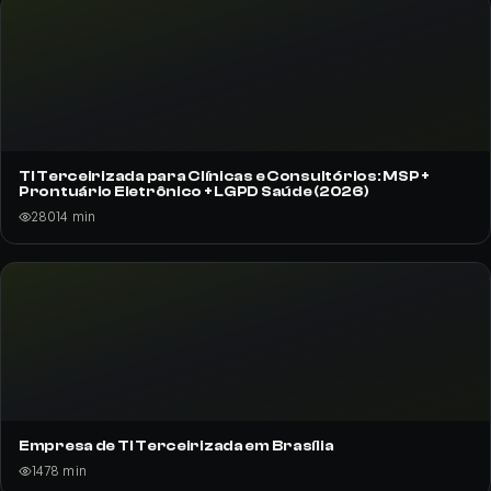
Empresa de TI Terceirizada em Brasília
147
8
min
Quanto Custa Terceirizar TI em 2025? Tabela Real para
PMEs
135
9
min