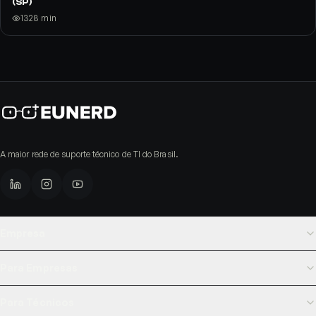
2025
130
14
min
A maior rede de suporte técnico de TI do Brasil.
Empresa
Sobre a Eunerd
Para Empresas
Para Empresas
Custos de TI Descontrolados
Para Técnicos
Para Técnicos