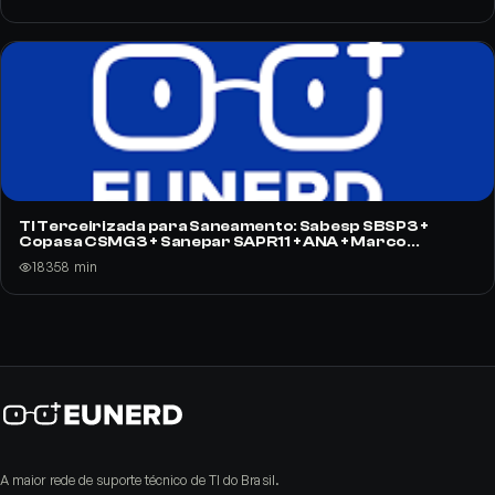
TI Terceirizada para Saneamento: Sabesp SBSP3 +
Copasa CSMG3 + Sanepar SAPR11 + ANA + Marco
Saneamento Lei 14.026/2020 (Guia 2026)
183
58
min
A maior rede de suporte técnico de TI do Brasil.