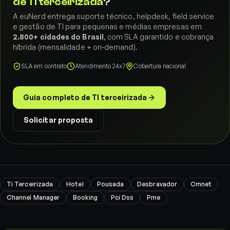
de TI terceirizada
?
A euNerd entrega suporte técnico, helpdesk, field service
e gestão de TI para pequenas e médias empresas em
2.800+ cidades do Brasil
, com SLA garantido e cobrança
híbrida (mensalidade + on-demand).
SLA em contrato
Atendimento 24x7
Cobertura nacional
Guia completo de TI terceirizada
Solicitar proposta
Ti Terceirizada
Hotel
Pousada
Desbravador
Cmnet
Channel Manager
Booking
Pci Dss
Pme