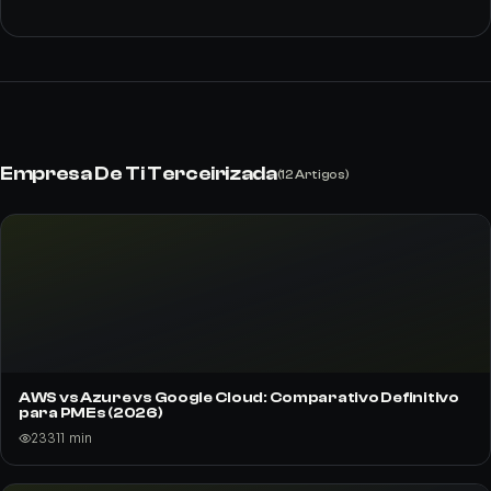
Empresa De Ti Terceirizada
(
12
Artigos)
AWS vs Azure vs Google Cloud: Comparativo Definitivo
para PMEs (2026)
233
11
min