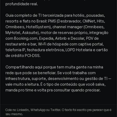
profundidade real.
Guia completo de TI terceirizada para hotéis, pousadas,
resorts e flats no Brasil: PMS (Desbravador, CMNet, Hits,
Omnibees, HotelSystem), channel manager (Omnibees,
MyHotel, Asksuite), motor de reservas próprio, integração
com Booking.com, Expedia, Airbnb e Decolar, PDV de
restaurante e bar, Wi-Fi de hóspede com captive portal,
telefonia IP, fechadura eletrônica, LGPD Hotelaria e cartão
de crédito PCI-DSS.
Compartilhando aqui porque tem muita gente na minha
rede que pode se beneficiar. Se você trabalha com
infraestrutura, suporte, desenvolvimento ou gestão de TI —
vale muito a leitura. É o tipo de conteúdo que você salva,
manda pro time e volta pra consultar quando precisar.
Cole no LinkedIn, WhatsApp ou Twitter. O texto foi escrito pra parecer que é
seu mesmo.