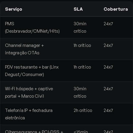
Serviço
SLA
Cobertura
PMS
30min
24x7
(Desbravador/CMNet/Hits)
crítico
Channel manager +
1h crítico
24x7
integração OTAs
PDV restaurante + bar (Linx
1h crítico
24x7
Degust/Consumer)
Wi-Fi hóspede + captive
30min
24x7
portal + Marco Civil
crítico
Telefonia IP + fechadura
2h crítico
24x7
eletrônica
Cibersegurança + PCI-DSS +
<15min
24x7