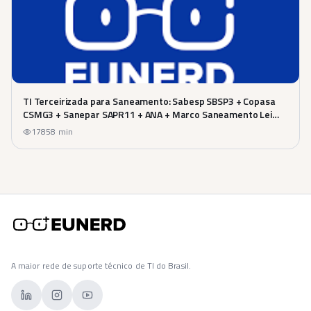
TI Terceirizada para Saneamento: Sabesp SBSP3 + Copasa
CSMG3 + Sanepar SAPR11 + ANA + Marco Saneamento Lei
14.026/2020 (Guia 2026)
178
58
min
A maior rede de suporte técnico de TI do Brasil.