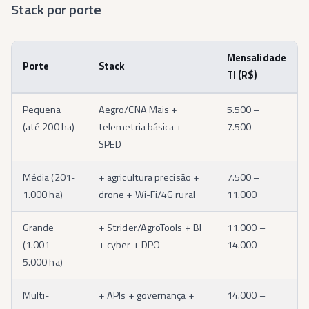
Stack por porte
Mensalidade
Porte
Stack
TI (R$)
Pequena
Aegro/CNA Mais +
5.500 –
(até 200 ha)
telemetria básica +
7.500
SPED
Média (201-
+ agricultura precisão +
7.500 –
1.000 ha)
drone + Wi-Fi/4G rural
11.000
Grande
+ Strider/AgroTools + BI
11.000 –
(1.001-
+ cyber + DPO
14.000
5.000 ha)
Multi-
+ APIs + governança +
14.000 –