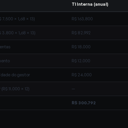
TI Interna (anual)
$ 7.500 × 1,68 × 13)
R$ 163.800
$ 3.800 × 1,68 × 13)
R$ 82.992
mentas
R$ 18.000
mento
R$ 12.000
idade do gestor
R$ 24.000
R$ 11.000 × 12)
—
R$ 300.792
: