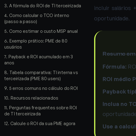
3
.
A fórmula do ROI de TI terceirizada
incluir salário
4
.
Como calcular o TCO interno
oportunidade.
(passo a passo)
5
.
Como estimar o custo MSP anual
6
.
Exemplo prático: PME de 80
usuários
Resumo em 
7
.
Payback e ROI acumulado em 3
anos
Fórmula:
ROI
8
.
Tabela comparativa: TI interna vs
ROI médio P
terceirizada (PME 80 users)
9
.
5 erros comuns no cálculo do ROI
Payback típ
10
.
Recursos relacionados
Inclua no T
11
.
Perguntas frequentes sobre ROI
oportunidad
de TI terceirizada
12
.
Calcule o ROI da sua PME agora
Use a calcu