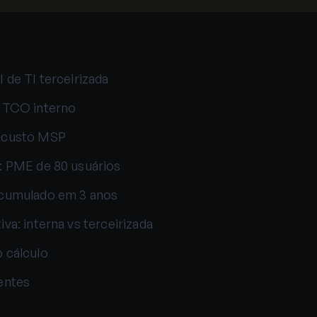
 de TI terceirizada
 TCO interno
 custo MSP
: PME de 80 usuários
acumulado em 3 anos
va: interna vs terceirizada
 cálculo
entes