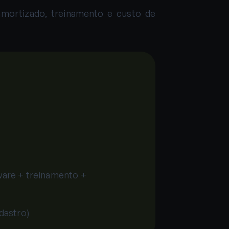
 amortizado, treinamento e custo de
dware + treinamento +
adastro)