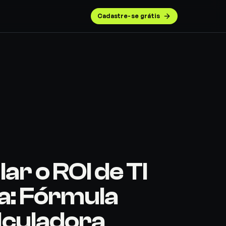
Cadastre-se grátis
r o ROI de TI
a: Fórmula
alculadora