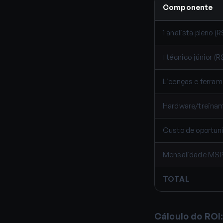
Componente
1 analista pleno (R
1 técnico júnior (R
Licenças e ferra
Hardware/treina
Custo de oportun
Mensalidade MSP (
TOTAL
Cálculo do ROI