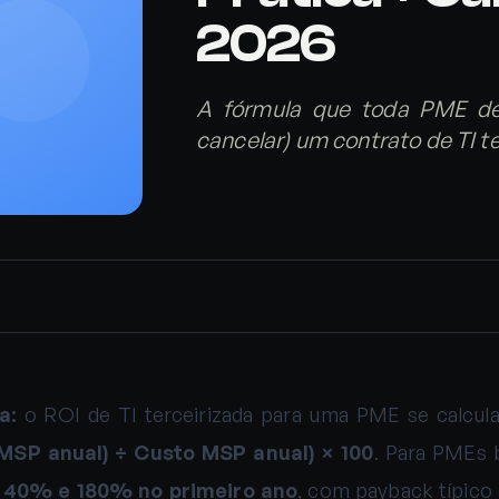
2026
A fórmula que toda PME dev
cancelar) um contrato de TI t
a:
o ROI de TI terceirizada para uma PME se calcul
MSP anual) ÷ Custo MSP anual) × 100
. Para PMEs b
e
40% e 180% no primeiro ano
, com payback típico