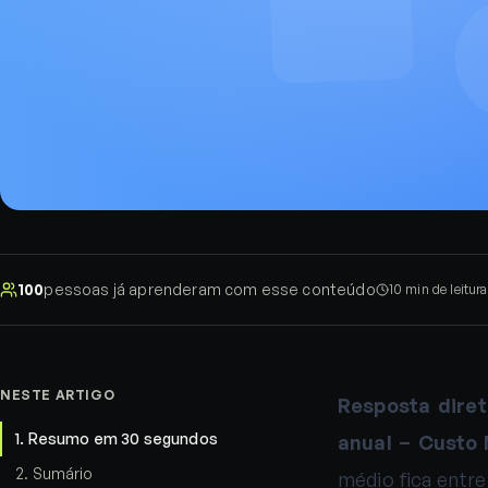
100
pessoas já aprenderam com esse conteúdo
10
min de leitura
NESTE ARTIGO
Resposta diret
1
.
Resumo em 30 segundos
anual − Custo 
2
.
Sumário
médio fica entr