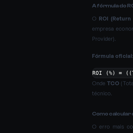
A fórmula do RO
O
ROI (Return
empresa econom
Provider).
Fórmula oficial
ROI (%) = ((
Onde
TCO
(Tota
técnico.
Como calcular 
O erro mais co