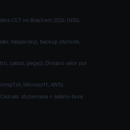
ios CLT no Brasil em 2026: INSS,
nder, Kaspersky), backup (Acronis,
o, cabos, peças). Divida o valor por
CompTIA, Microsoft, AWS).
Calcule: 4h/semana × salário-hora