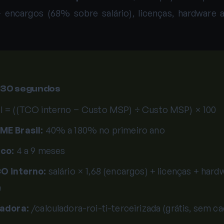
s + encargos (68% sobre salário), licenças, hardware
30 segundos
 = ((TCO interno − Custo MSP) ÷ Custo MSP) × 100
ME Brasil:
40% a 180% no primeiro ano
ico:
4 a 9 meses
CO interno:
salário × 1,68 (encargos) + licenças + har
e
ladora:
/calculadora-roi-ti-terceirizada (grátis, sem c