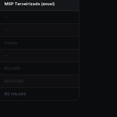
MSP Terceirizado (anual)
—
—
incluso
—
R$ 6.000
R$ 132.000
R$ 138.000