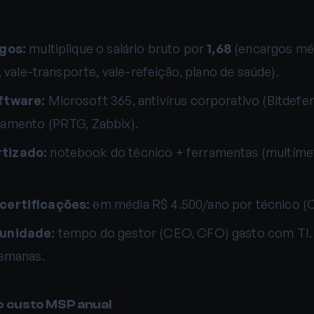
rgos:
multiplique o salário bruto por
1,68
(encargos méd
, vale-transporte, vale-refeição, plano de saúde).
ftware:
Microsoft 365, antivírus corporativo (Bitdefe
amento (PRTG, Zabbix).
tizado:
notebook do técnico + ferramentas (multímetr
certificações:
em média R$ 4.500/ano por técnico (
unidade:
tempo do gestor (CEO, CFO) gasto com TI. 
semanas.
o custo MSP anual