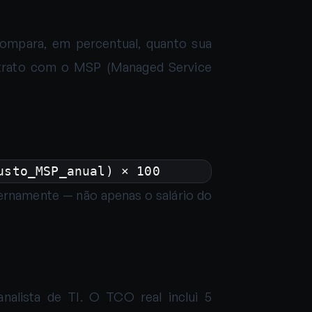
compara, em percentual, quanto sua
ntrato com o MSP (Managed Service
usto_MSP_anual) × 100
ternamente — não apenas o salário do
alista de TI. O TCO real inclui 5