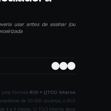
eria usar antes de assinar (ou
erceirizada
a pela fórmula
ROI = ((TCO interno
rasileiras de 30-200 usuários, o ROI
 de 4 a 9 meses. O TCO interno deve