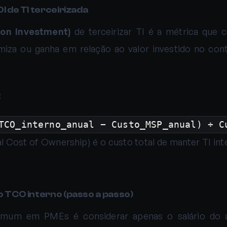
I de TI terceirizada
 on Investment)
de terceirizar TI é a métrica que 
iza ou ganha em relação ao valor investido no co
:
TCO_interno_anual − Custo_MSP_anual) ÷ C
l Cost of Ownership) é o custo total de manter TI in
o TCO interno (passo a passo)
mum em PMEs é considerar apenas o salário do an