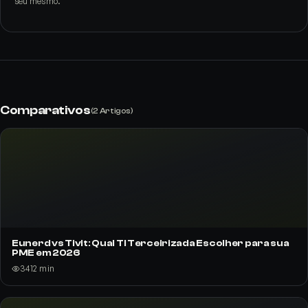
seu mesmo.
Comparativos
(
2
Artigos)
Eunerd vs Tivit: Qual TI Terceirizada Escolher para sua
PME em 2026
34
12
min