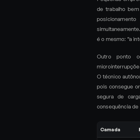
de trabalho bem 
posicionamento
simultaneamente.
é o mesmo: “a int
Outro ponto ce
microinterrupçõ
O técnico autôno
pois consegue ori
segura de carg
consequência de a
Camada