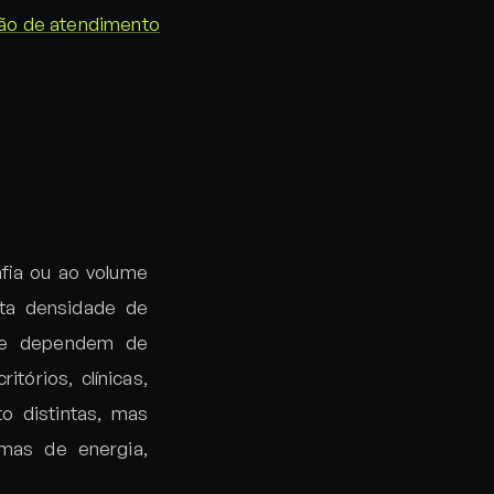
rão de atendimento
afia ou ao volume
lta densidade de
que dependem de
tórios, clínicas,
o distintas, mas
emas de energia,