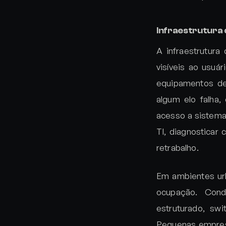
Infraestrutura d
A infraestrutur
visíveis ao usuár
equipamentos de
algum elo falha
acesso a sistemas
TI, diagnosticar 
retrabalho.
Em ambientes urb
ocupação. Cond
estruturado, sw
Pequenas empres