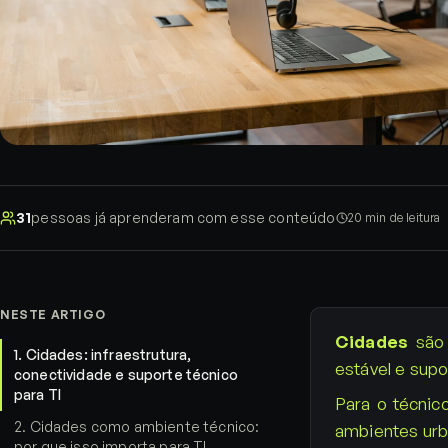
31
pessoas já aprenderam com esse conteúdo
20
min de leitura
NESTE ARTIGO
Cidades
são 
1
.
Cidades: infraestrutura,
estável e supo
conectividade e suporte técnico
para TI
Para o técnic
2
.
Cidades como ambiente técnico:
ambientes urb
por que isso importa para TI