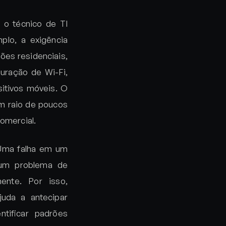
 o técnico de TI
lo, a exigência
ões residenciais,
uração de Wi-Fi,
itivos móveis. O
m raio de poucos
omercial.
 Uma falha em um
 um problema de
mente. Por isso,
uda a antecipar
tificar padrões