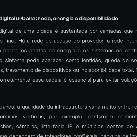
igital urbana: rede, energia e disponibilidade
a digital de uma cidade é sustentada por camadas qu
io final. Há a rede de acesso do provedor, a rede inter
 borda, os pontos de energia e os sistemas de cont
, o sintoma pode aparecer como lentidão, queda de c
, travamento de dispositivos ou indisponibilidade total. 
corretamente essa cadeia é essencial para evitar soluçõ
anos, a qualidade da infraestrutura varia muito entre r
omínios verticais, por exemplo, costumam concen
itches, câmeras, interfonia IP e múltiplos pontos de
as dependem de roteadores confiáveis, backups de int