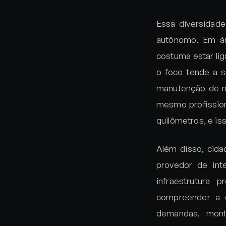
Essa diversidade
autônomo. Em ár
costuma estar lig
o foco tende a s
manutenção de no
mesmo profission
quilômetros, e is
Além disso, cid
provedor de in
infraestrutura 
compreender a 
demandas, monta