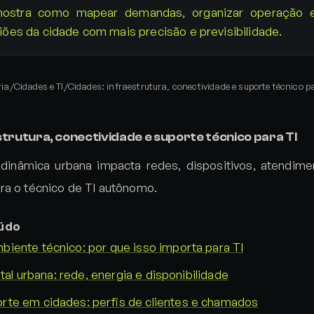
mostra como mapear demandas, organizar operação 
iões da cidade com mais precisão e previsibilidade.
ria
/
Cidades e TI
/
Cidades: infraestrutura, conectividade e suporte técnico p
strutura, conectividade e suporte técnico para TI
dinâmica urbana impacta redes, dispositivos, atendi
ra o técnico de TI autônomo.
eúdo
iente técnico: por que isso importa para TI
ital urbana: rede, energia e disponibilidade
te em cidades: perfis de clientes e chamados