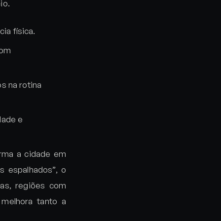
io.
ia física.
com
os na rotina
idade e
forma a cidade em
s espalhados”, o
mas, regiões com
 melhora tanto a