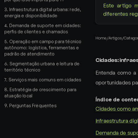
Este artigo 
3
.
Infraestrutura digital urbana: rede,
diferentes reg
energia e disponibilidade
4
.
Demanda de suporte em cidades:
perfis de clientes e chamados
Home
/
Artigos
/
Catego
5
.
Operação em campo para técnico
autônomo: logística, ferramentas e
padrão de atendimento
Cidades: infrae
6
.
Segmentação urbana e leitura de
território técnico
Entenda como a 
7
.
Serviços mais comuns em cidades
oportunidades pa
8
.
Estratégia de crescimento para
atuação local
Índice de cont
9
.
Perguntas Frequentes
Cidades como amb
Infraestrutura dig
Demanda de supor