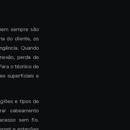
e nem sempre são
na do cliente, os
ingência. Quando
onexão, perda de
Para o técnico de
es superficiais e
egiões e tipos de
trar cabeamento
 acesso sem fio.
ernet e estações