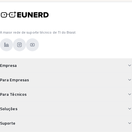
A maior rede de suporte técnico de TI do Brasil.
Empresa
Sobre a Eunerd
Para Empresas
Custos de TI Descontrolados
Para Técnicos
Para Empresas
Desvalorização Técnica
Soluções
Falta de Suporte Confiável
Para Técnicos
Field Service
Suporte
Insegurança nos Pagamentos
Segurança Digital Vulnerável
Carreiras