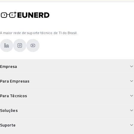
A maior rede de suporte técnico de TI do Brasil.
Empresa
Sobre a Eunerd
Para Empresas
Para Empresas
Custos de TI Descontrolados
Para Técnicos
Para Técnicos
Falta de Suporte Confiável
Desvalorização Técnica
Carreiras
Soluções
Segurança Digital Vulnerável
Insegurança nos Pagamentos
Conheça e Aprenda
Field Service
TI Desorganizada
Suporte
Isolamento Profissional
Service Desk