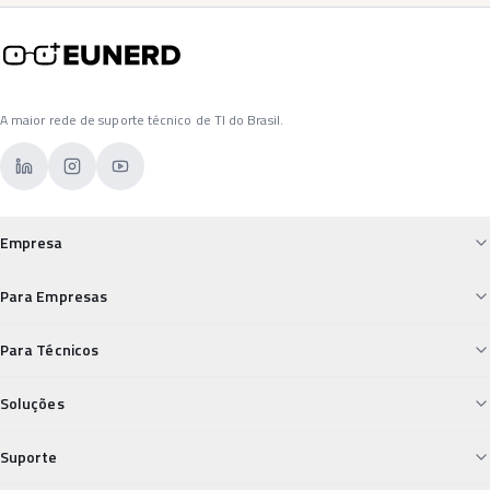
A maior rede de suporte técnico de TI do Brasil.
Empresa
Sobre a Eunerd
Para Empresas
Custos de TI Descontrolados
Para Técnicos
Para Empresas
Desvalorização Técnica
Soluções
Falta de Suporte Confiável
Para Técnicos
Field Service
Suporte
Insegurança nos Pagamentos
Segurança Digital Vulnerável
Carreiras