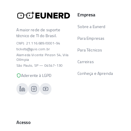
Empresa
Sobre a Eunerd
A maior rede de suporte
técnico de TI do Brasil.
Para Empresas
CNPJ: 21.116.689/0001-94
tickets@guio.com.br
Para Técnicos
Alameda Vicente Pinzon 54, Vila
Olímpia
Carreiras
São Paulo, SP — 04547-130
Conheça e Aprenda
Aderente à LGPD
Acesso