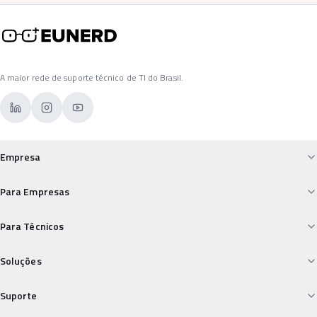
A maior rede de suporte técnico de TI do Brasil.
Empresa
Sobre a Eunerd
Para Empresas
Para Empresas
Custos de TI Descontrolados
Para Técnicos
Para Técnicos
Falta de Suporte Confiável
Desvalorização Técnica
Carreiras
Soluções
Segurança Digital Vulnerável
Insegurança nos Pagamentos
Conheça e Aprenda
Field Service
TI Desorganizada
Suporte
Isolamento Profissional
Service Desk