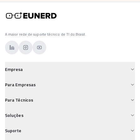
A maior rede de suporte técnico de TI do Brasil.
Empresa
Sobre a Eunerd
Para Empresas
Para Empresas
Custos de TI Descontrolados
Para Técnicos
Para Técnicos
Falta de Suporte Confiável
Desvalorização Técnica
Carreiras
Soluções
Segurança Digital Vulnerável
Insegurança nos Pagamentos
Conheça e Aprenda
Field Service
TI Desorganizada
Suporte
Isolamento Profissional
Service Desk