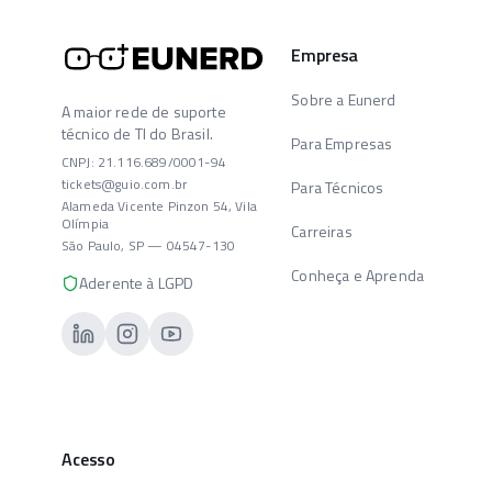
Empresa
Sobre a Eunerd
A maior rede de suporte
técnico de TI do Brasil.
Para Empresas
CNPJ: 21.116.689/0001-94
tickets@guio.com.br
Para Técnicos
Alameda Vicente Pinzon 54, Vila
Olímpia
Carreiras
São Paulo, SP — 04547-130
Conheça e Aprenda
Aderente à LGPD
Acesso