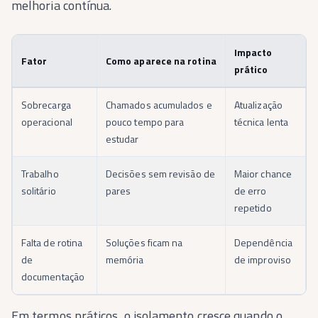
melhoria contínua.
Impacto
Fator
Como aparece na rotina
prático
Sobrecarga
Chamados acumulados e
Atualização
operacional
pouco tempo para
técnica lenta
estudar
Trabalho
Decisões sem revisão de
Maior chance
solitário
pares
de erro
repetido
Falta de rotina
Soluções ficam na
Dependência
de
memória
de improviso
documentação
Em termos práticos, o isolamento cresce quando o