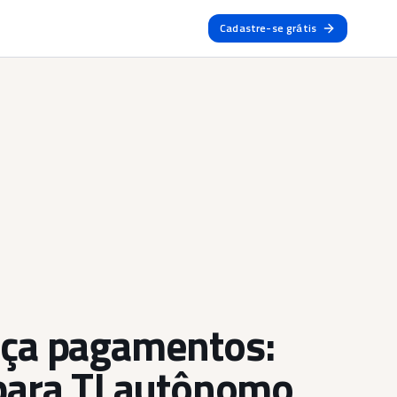
Cadastre-se grátis
ça pagamentos:
para TI autônomo