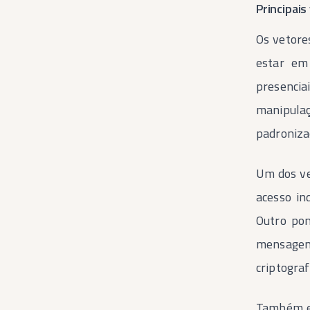
Principais
Os vetore
estar em
presenci
manipulaç
padroniza
Um dos ve
acesso in
Outro pon
mensagen
criptogra
Também ex