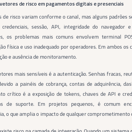
 vetores de risco em pagamentos digitais e presenciais
s de risco variam conforme o canal, mas alguns padrões 
 credenciais, sessão, API, integridade do navegador
ais, os problemas mais comuns envolvem terminal POS,
ão física e uso inadequado por operadores. Em ambos os c
ção e ausência de monitoramento.
tores mais sensíveis é a autenticação. Senhas fracas, reut
devido a painéis de cobrança, contas de adquirência, das
to crítico é a exposição de tokens, chaves de API e cred
s de suporte. Em projetos pequenos, é comum enco
fia, o que amplia o impacto de qualquer comprometimento 
iste risco na camada de integração. Quando um sistema 