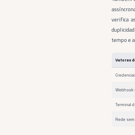
assíncrona
verifica 
duplicida
tempo e 
Vetores d
Credencia
Webhook s
Terminal d
Rede sem