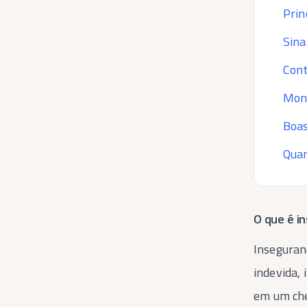
Prin
Sina
Cont
Moni
Boas
Quan
O que é i
Insegura
indevida, 
em um che