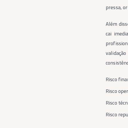
pressa, o
Além diss
cai imedi
profissio
validação
consistênc
Risco fina
Risco ope
Risco técn
Risco repu