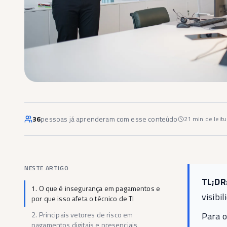
36
pessoas já aprenderam com esse conteúdo
21
min de leitu
NESTE ARTIGO
TL;DR
1
.
O que é insegurança em pagamentos e
visibi
por que isso afeta o técnico de TI
2
.
Principais vetores de risco em
Para o
pagamentos digitais e presenciais