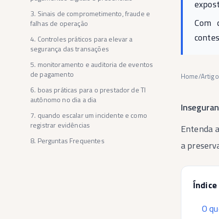
expost
3
.
Sinais de comprometimento, fraude e
Com c
falhas de operação
contes
4
.
Controles práticos para elevar a
segurança das transações
5
.
monitoramento e auditoria de eventos
de pagamento
Home
/
Artig
6
.
boas práticas para o prestador de TI
autônomo no dia a dia
Inseguran
7
.
quando escalar um incidente e como
registrar evidências
Entenda a
8
.
Perguntas Frequentes
a preserva
Índice
O qu