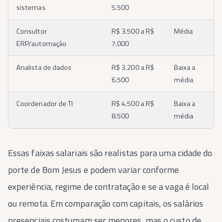
sistemas
5.500
Consultor
R$ 3.500 a R$
Média
ERP/automação
7.000
Analista de dados
R$ 3.200 a R$
Baixa a
6.500
média
Coordenador de TI
R$ 4.500 a R$
Baixa a
8.500
média
Essas faixas salariais são realistas para uma cidade do
porte de Bom Jesus e podem variar conforme
experiência, regime de contratação e se a vaga é local
ou remota. Em comparação com capitais, os salários
presenciais costumam ser menores, mas o custo de