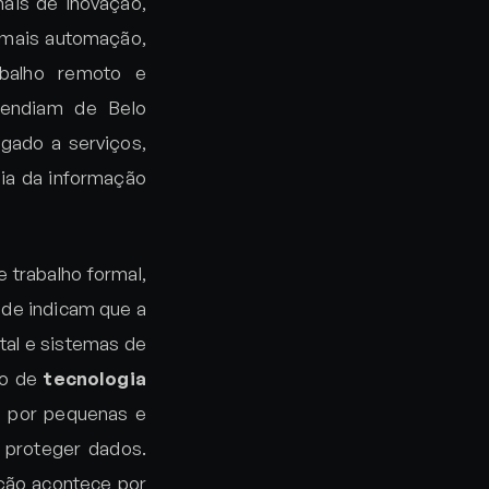
nais de inovação,
 mais automação,
abalho remoto e
pendiam de Belo
igado a serviços,
ogia da informação
 trabalho formal,
ade indicam que a
tal e sistemas de
io de
tecnologia
o por pequenas e
 proteger dados.
ação acontece por