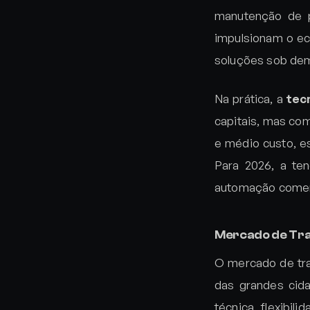
manutenção de p
impulsionam o ec
soluções sob de
Na prática, a
tec
capitais, mas com
e médio custo, e
Para 2026, a te
automação comerci
Mercado de Tra
O mercado de tra
das grandes cid
técnica, flexibi