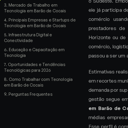
o Sudeste. Embor
3
.
Mercado de Trabalho em
ele já participa
Tecnologia em Barão de Cocais
comércio usando
4
.
Principais Empresas e Startups de
Tecnologia em Barão de Cocais
prestadores de
5
.
Infraestrutura Digital e
Horizonte ou de 
Conectividade
comércio, logísti
6
.
Educação e Capacitação em
passou a ser um a
Tecnologia
7
.
Oportunidades e Tendências
Tecnológicas para 2026
Estimativas real
8
.
Como Trabalhar com Tecnologia
em recortes muni
em Barão de Cocais
demanda por supo
9
.
Perguntas Frequentes
gestão segue em 
em Barão de C
médias empresas
Esse perfil é co