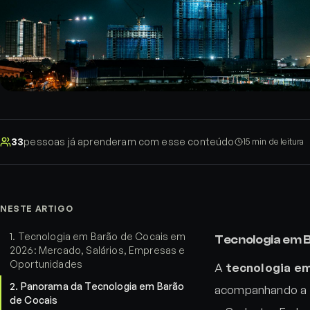
33
pessoas já aprenderam com esse conteúdo
15
min de leitura
NESTE ARTIGO
1
.
Tecnologia em Barão de Cocais em
Tecnologia em 
2026: Mercado, Salários, Empresas e
Oportunidades
A
tecnologia e
2
.
Panorama da Tecnologia em Barão
acompanhando a d
de Cocais