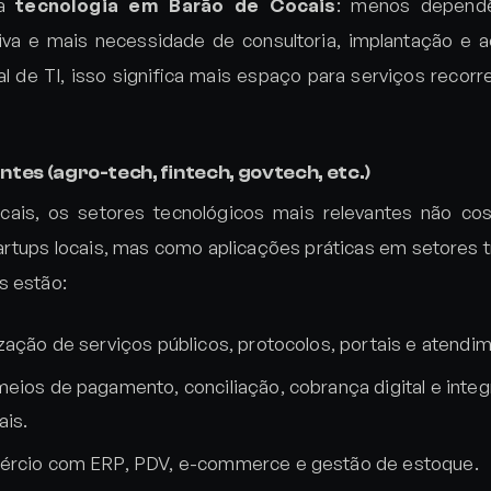
da
tecnologia em Barão de Cocais
: menos depend
iva e mais necessidade de consultoria, implantação e
al de TI, isso significa mais espaço para serviços recorr
tes (agro-tech, fintech, govtech, etc.)
ais, os setores tecnológicos mais relevantes não c
tups locais, mas como aplicações práticas em setores tr
s estão:
lização de serviços públicos, protocolos, portais e atendi
meios de pagamento, conciliação, cobrança digital e inte
ais.
ércio com ERP, PDV, e-commerce e gestão de estoque.