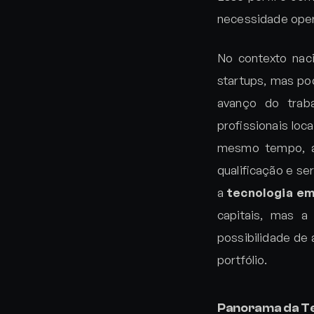
necessidade oper
No contexto nac
startups, mas po
avanço do trab
profissionais lo
mesmo tempo, a 
qualificação e s
a
tecnologia em
capitais, mas a
possibilidade de 
portfólio.
Panorama da Te