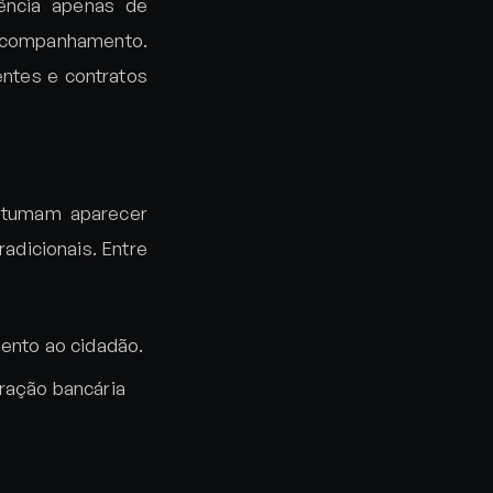
ência apenas de
 acompanhamento.
entes e contratos
ostumam aparecer
adicionais. Entre
mento ao cidadão.
gração bancária