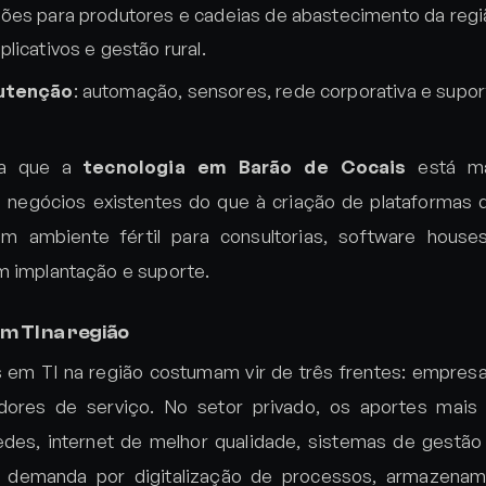
ções para produtores e cadeias de abastecimento da reg
licativos e gestão rural.
nutenção
: automação, sensores, rede corporativa e supo
ra que a
tecnologia em Barão de Cocais
está ma
negócios existentes do que à criação de plataformas d
m ambiente fértil para consultorias, software houses
m implantação e suporte.
m TI na região
 em TI na região costumam vir de três frentes: empresa
adores de serviço. No setor privado, os aportes ma
des, internet de melhor qualidade, sistemas de gestão
há demanda por digitalização de processos, armazen