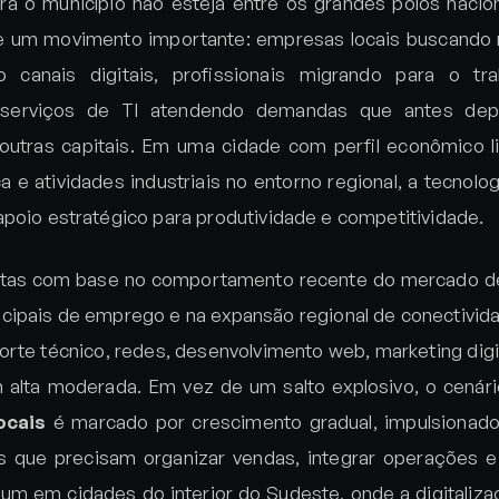
a o município não esteja entre os grandes polos nacio
 de um movimento importante: empresas locais buscando
 canais digitais, profissionais migrando para o tr
 serviços de TI atendendo demandas que antes de
outras capitais. Em uma cidade com perfil econômico l
ca e atividades industriais no entorno regional, a tecnol
poio estratégico para produtividade e competitividade.
istas com base no comportamento recente do mercado de
cipais de emprego e na expansão regional de conectivid
rte técnico, redes, desenvolvimento web, marketing digi
alta moderada. Em vez de um salto explosivo, o cenár
ocais
é marcado por crescimento gradual, impulsionad
 que precisam organizar vendas, integrar operações e
mum em cidades do interior do Sudeste, onde a digitaliz