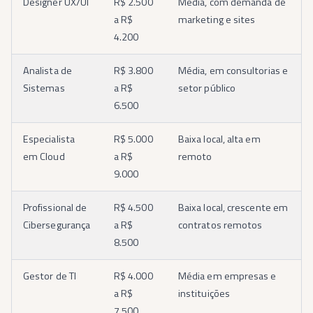
Designer UX/UI
R$ 2.500
Média, com demanda de
a R$
marketing e sites
4.200
Analista de
R$ 3.800
Média, em consultorias e
Sistemas
a R$
setor público
6.500
Especialista
R$ 5.000
Baixa local, alta em
em Cloud
a R$
remoto
9.000
Profissional de
R$ 4.500
Baixa local, crescente em
Cibersegurança
a R$
contratos remotos
8.500
Gestor de TI
R$ 4.000
Média em empresas e
a R$
instituições
7.500